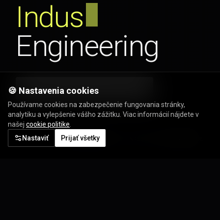
Industrial
Engineering
ENGINEERING ASSISTANCE
🍪 Nastavenia cookies
Používame cookies na zabezpečenie fungovania stránky,
analytiku a vylepšenie vášho zážitku. Viac informácií nájdete v
našej
cookie politike
.
Nastaviť
Prijať všetky
/// ONE CONTRACTOR.
ALL INDUSTRIES.
ANY EXPERTISE.